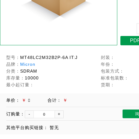
PD
型号：
MT48LC2M32B2P-6A IT:J
封装：
品牌：
Micron
年份：
分类：
SDRAM
包装方式：
库存量：
10000
标准包装数：
最小起订量：
货期：
单价：
￥
合计：
￥
订购量：
-
+
其他平台购买链接：
暂无